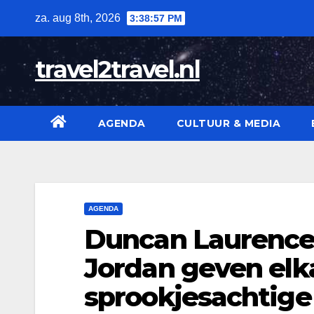
Skip
za. aug 8th, 2026
3:38:58 PM
to
content
travel2travel.nl
AGENDA
CULTUUR & MEDIA
AGENDA
Duncan Laurence e
Jordan geven elk
sprookjesachtige 