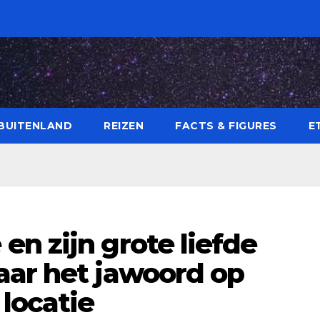
BUITENLAND
REIZEN
FACTS & FIGURES
E
n zijn grote liefde
aar het jawoord op
locatie