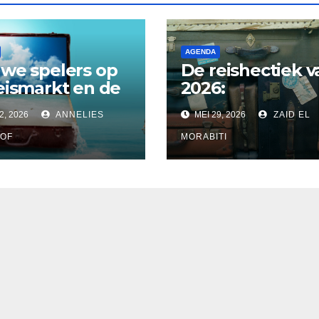
AGENDA
we spelers op
De reishectiek v
eismarkt en de
2026:
ige twijfel
Verschuivende
2, 2026
ANNELIES
MEI 29, 2026
ZAID EL
zomerpieken en
verzekeringen
tech die alles
OF
MORABITI
draaiende houd