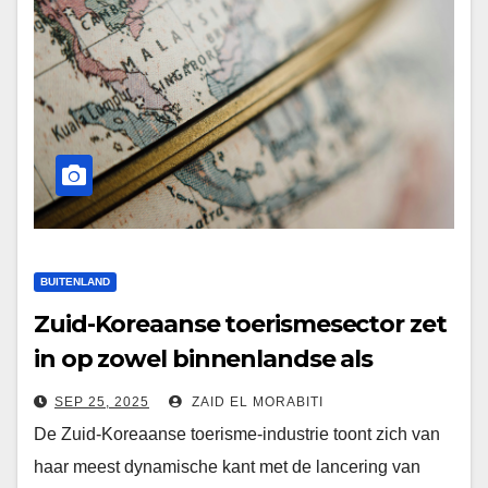
BUITENLAND
Zuid-Koreaanse toerismesector zet
in op zowel binnenlandse als
internationale reizen
SEP 25, 2025
ZAID EL MORABITI
De Zuid-Koreaanse toerisme-industrie toont zich van
haar meest dynamische kant met de lancering van