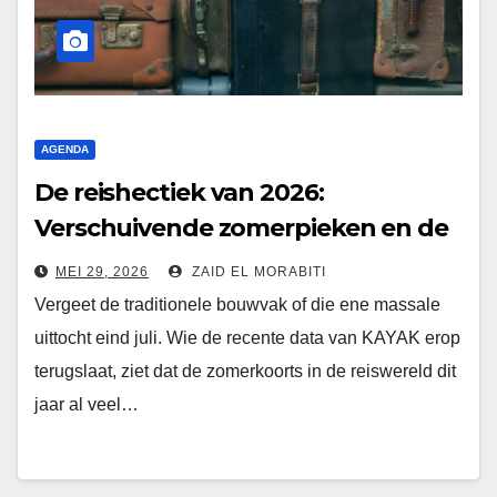
AGENDA
De reishectiek van 2026:
Verschuivende zomerpieken en de
tech die alles draaiende houdt
MEI 29, 2026
ZAID EL MORABITI
Vergeet de traditionele bouwvak of die ene massale
uittocht eind juli. Wie de recente data van KAYAK erop
terugslaat, ziet dat de zomerkoorts in de reiswereld dit
jaar al veel…