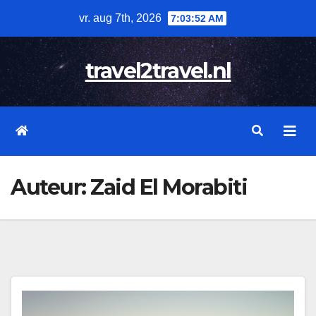
Skip
vr. aug 7th, 2026
7:03:54 AM
to
content
travel2travel.nl
Auteur:
Zaid El Morabiti