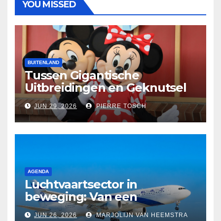
YOU MISSED
BUITENLAND
Tussen Gigantische
Uitbreidingen en Geknutsel
aan Klassiekers: Disney’s
JUN 29, 2026
PIERRE TOSCH
Kantelpunt in 2026
AGENDA
Luchtvaartsector in
beweging: Van een
langverwachte rentree op
JUN 26, 2026
MARJOLIJN VAN HEEMSTRA