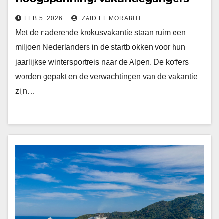
nemen onnodige risico’s terwijl
FEB 5, 2026
ZAID EL MORABITI
bestemmingen worstelen met het
Met de naderende krokusvakantie staan ruim een
weer
miljoen Nederlanders in de startblokken voor hun
jaarlijkse wintersportreis naar de Alpen. De koffers
worden gepakt en de verwachtingen van de vakantie
zijn…