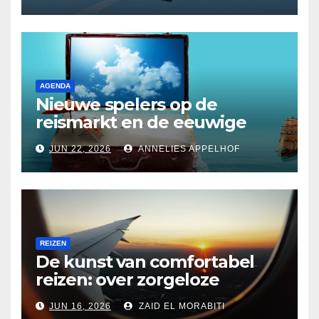
Schiphol tot budgetvluchten
in de States
AGENDA
Nieuwe spelers op de
reismarkt en de eeuwige
twijfel over
JUN 22, 2026
ANNELIES APPELHOF
reisverzekeringen
REIZEN
De kunst van comfortabel
reizen: over zorgeloze
stopovers en de onzichtbare
JUN 16, 2026
ZAID EL MORABITI
bacteriën aan boord