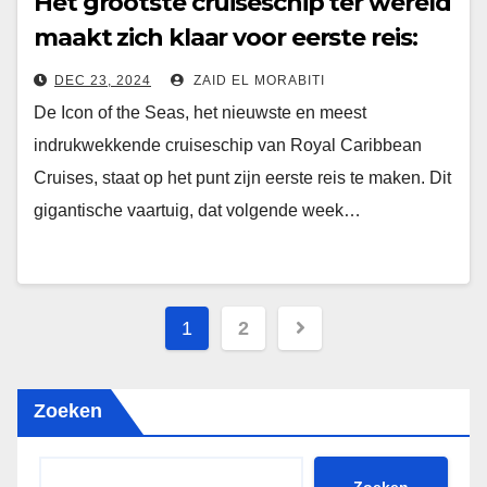
Het grootste cruiseschip ter wereld
maakt zich klaar voor eerste reis:
Icon of the Seas stelt nieuwe
DEC 23, 2024
ZAID EL MORABITI
standaard in luxe
De Icon of the Seas, het nieuwste en meest
indrukwekkende cruiseschip van Royal Caribbean
Cruises, staat op het punt zijn eerste reis te maken. Dit
gigantische vaartuig, dat volgende week…
Berichten
1
2
paginering
Zoeken
Zoeken