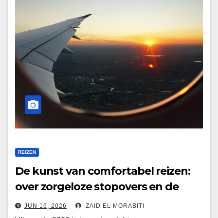
REIZEN
De kunst van comfortabel reizen:
over zorgeloze stopovers en de
onzichtbare bacteriën aan boord
JUN 16, 2026
ZAID EL MORABITI