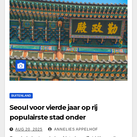
BUITENLAND
Seoul voor vierde jaar op rij
populairste stad onder
wereldwijde Gen Z
AUG 20, 2025
ANNELIES APPELHOF