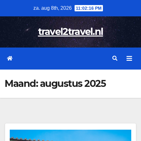
Skip
za. aug 8th, 2026
11:02:16 PM
to
content
travel2travel.nl
Maand:
augustus 2025