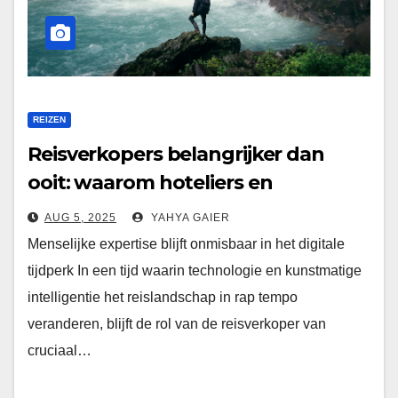
REIZEN
Reisverkopers belangrijker dan
ooit: waarom hoteliers en
bestemmingen aandacht moeten
AUG 5, 2025
YAHYA GAIER
besteden
Menselijke expertise blijft onmisbaar in het digitale
tijdperk In een tijd waarin technologie en kunstmatige
intelligentie het reislandschap in rap tempo
veranderen, blijft de rol van de reisverkoper van
cruciaal…