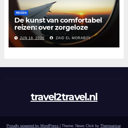
REIZEN
De kunst van comfortabel
reizen: over zorgeloze
stopovers en de onzichtbare
JUN 16, 2026
ZAID EL MORABITI
bacteriën aan boord
travel2travel.nl
Proudly powered by WordPress
|
Theme: News Click by
Themeansar
.