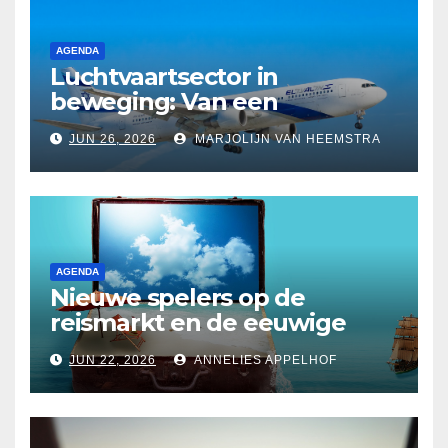
AGENDA
Luchtvaartsector in
beweging: Van een
langverwachte rentree op
JUN 26, 2026
MARJOLIJN VAN HEEMSTRA
Schiphol tot budgetvluchten
in de States
AGENDA
Nieuwe spelers op de
reismarkt en de eeuwige
twijfel over
JUN 22, 2026
ANNELIES APPELHOF
reisverzekeringen