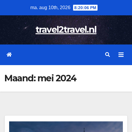
Skip
ma. aug 10th, 2026
8:20:07 PM
to
content
travel2travel.nl
Maand:
mei 2024