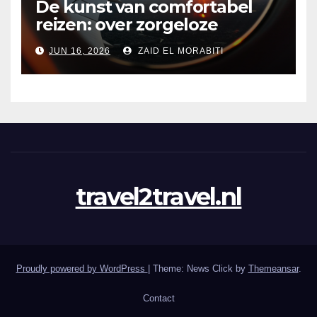
De kunst van comfortabel
reizen: over zorgeloze
stopovers en de onzichtbare
JUN 16, 2026
ZAID EL MORABITI
bacteriën aan boord
travel2travel.nl
Proudly powered by WordPress
|
Theme: News Click by
Themeansar
.
Contact