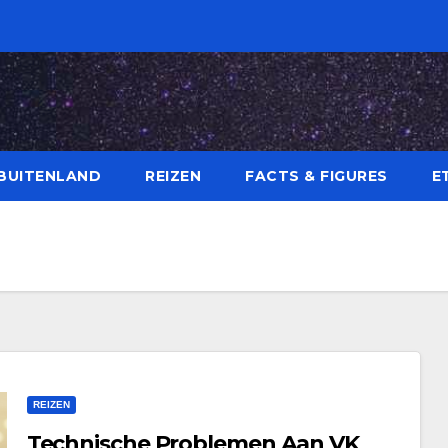
BUITENLAND
REIZEN
FACTS & FIGURES
E
REIZEN
Technische Problemen Aan VK