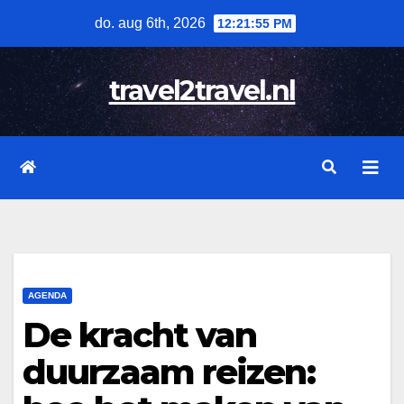
Skip
do. aug 6th, 2026
12:21:56 PM
to
content
travel2travel.nl
AGENDA
De kracht van
duurzaam reizen: