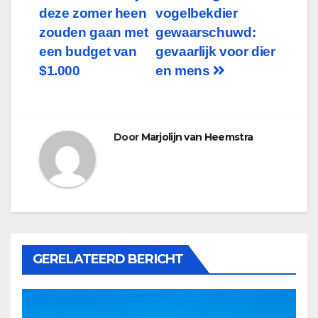
deze zomer heen
vogelbekdier
navigatie
zouden gaan met
gewaarschuwd:
een budget van
gevaarlijk voor dier
$1.000
en mens
Door
Marjolijn van Heemstra
GERELATEERD BERICHT