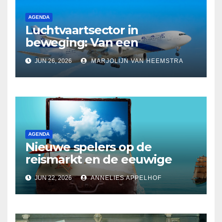
AGENDA
Luchtvaartsector in
beweging: Van een
langverwachte rentree op
JUN 26, 2026
MARJOLIJN VAN HEEMSTRA
Schiphol tot budgetvluchten
in de States
AGENDA
Nieuwe spelers op de
reismarkt en de eeuwige
twijfel over
JUN 22, 2026
ANNELIES APPELHOF
reisverzekeringen